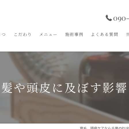
090-
さつ
こだわり
メニュー
施術事例
よくある質問
が髪や頭皮に及ぼす影響
育毛、頭皮ケアなら千葉のPURE